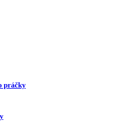
o práčky
dy