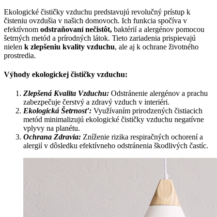
Ekologické čističky vzduchu predstavujú revolučný prístup k
čisteniu ovzdušia v našich domovoch. Ich funkcia spočíva v
efektívnom
odstraňovaní nečistôt,
baktérií a alergénov pomocou
šetrných metód a prírodných látok. Tieto zariadenia prispievajú
nielen
k zlepšeniu kvality vzduchu
, ale aj k ochrane životného
prostredia.
Výhody ekologickej čističky vzduchu:
Zlepšená Kvalita Vzduchu:
Odstránenie alergénov a prachu
zabezpečuje čerstvý a zdravý vzduch v interiéri.
Ekologická Šetrnosť:
Využívaním prirodzených čistiacich
metód minimalizujú ekologické čističky vzduchu negatívne
vplyvy na planétu.
Ochrana Zdravia:
Zníženie rizika respiračných ochorení a
alergií v dôsledku efektívneho odstránenia škodlivých častíc.