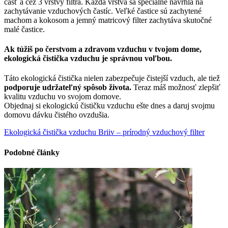
časť a cez 3 vrstvy filtra. Každá vrstva sa špeciálne navrhla na
zachytávanie vzduchových častíc. Veľké častice sú zachytené
machom a kokosom a jemný matricový filter zachytáva skutočné
malé častice.
Ak túžiš po čerstvom a zdravom vzduchu v tvojom dome,
ekologická čistička vzduchu je správnou voľbou.
Táto ekologická čistička nielen zabezpečuje čistejší vzduch, ale tiež
podporuje udržateľný spôsob života.
Teraz máš možnosť zlepšiť
kvalitu vzduchu vo svojom domove.
Objednaj si ekologickú čističku vzduchu ešte dnes a daruj svojmu
domovu dávku čistého ovzdušia.
Ekologická čistička vzduchu Briiv – prírodný vzduchový filter
Podobné články