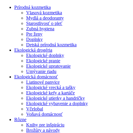
Prírodná kozmetika
Vlasová kozmetika
Mydlá a deodoranty
Starostlivosť o pleť
Zubná hygiena
Pre ženy
Doplnky
Detská prírodná kozmetika
Ekologická drogéria
Ekologické doplnky
Ekologické pranie
Ekologické upratovanie
Umývanie riadu
Ekologická domácnosť
Liatinové panvice
Ekologické vrecká a tašky
Ekologické kefy a kartáče
Ekologické utierky a handričky
Ekologické vybavenie a doplnky
Včelobal
Voňavá domácnosť
Rôzne
Knihy pre inšpiráciu
Brožúry a návody