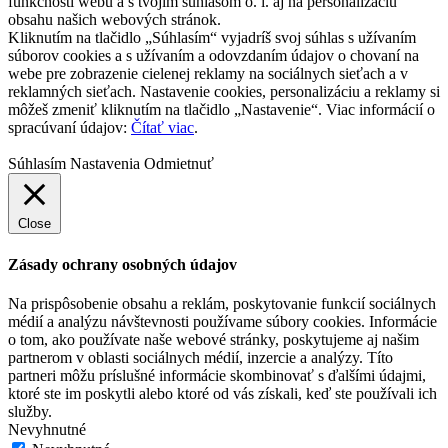
funkčnosti webu a s tvojím súhlasom o. i. aj na personalizáciu
obsahu našich webových stránok.
Kliknutím na tlačidlo „Súhlasím“ vyjadríš svoj súhlas s užívaním
súborov cookies a s užívaním a odovzdaním údajov o chovaní na
webe pre zobrazenie cielenej reklamy na sociálnych sieťach a v
reklamných sieťach. Nastavenie cookies, personalizáciu a reklamy si
môžeš zmeniť kliknutím na tlačidlo „Nastavenie“. Viac informácií o
spracúvaní údajov:
Čítať viac
.
Súhlasím
Nastavenia
Odmietnuť
Close
Zásady ochrany osobných údajov
Na prispôsobenie obsahu a reklám, poskytovanie funkcií sociálnych
médií a analýzu návštevnosti používame súbory cookies. Informácie
o tom, ako používate naše webové stránky, poskytujeme aj našim
partnerom v oblasti sociálnych médií, inzercie a analýzy. Títo
partneri môžu príslušné informácie skombinovať s ďalšími údajmi,
ktoré ste im poskytli alebo ktoré od vás získali, keď ste používali ich
služby.
Nevyhnutné