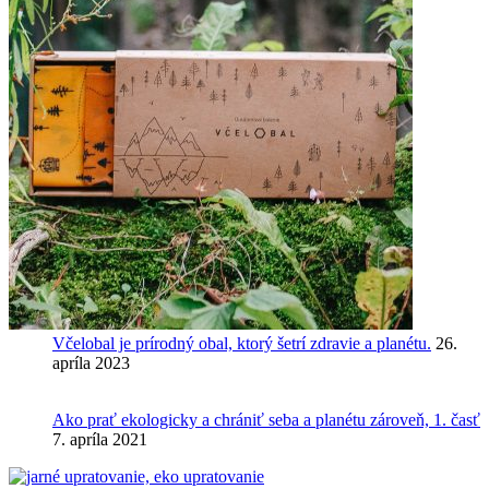
Včelobal je prírodný obal, ktorý šetrí zdravie a planétu.
26.
apríla 2023
Ako prať ekologicky a chrániť seba a planétu zároveň, 1. časť
7. apríla 2021