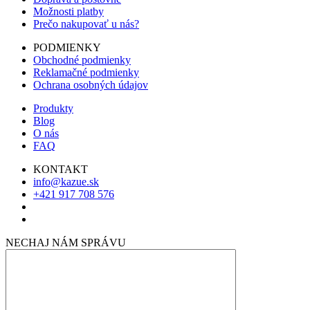
Možnosti platby
Prečo nakupovať u nás?
PODMIENKY
Obchodné podmienky
Reklamačné podmienky
Ochrana osobných údajov
Produkty
Blog
O nás
FAQ
KONTAKT
info@kazue.sk
+421 917 708 576
NECHAJ NÁM SPRÁVU