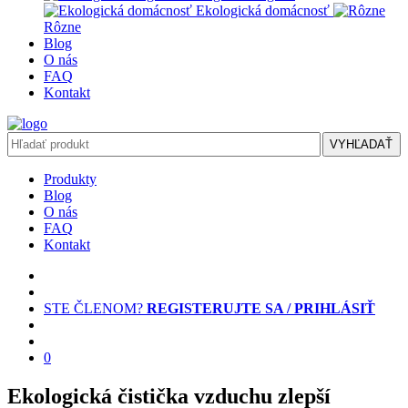
Ekologická domácnosť
Rôzne
Blog
O nás
FAQ
Kontakt
VYHĽADAŤ
Produkty
Blog
O nás
FAQ
Kontakt
STE ČLENOM?
REGISTERUJTE SA / PRIHLÁSIŤ
0
Ekologická čistička vzduchu zlepší