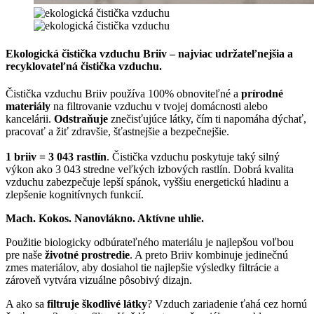
Ekologická čistička vzduchu Briiv –
najviac udržateľnejšia a
recyklovateľná čistička vzduchu
.
Čistička vzduchu Briiv používa 100% obnoviteľné a
prírodné
materiály
na filtrovanie vzduchu v tvojej domácnosti alebo
kancelárii.
Odstraňuje
znečisťujúce látky, čím ti napomáha dýchať,
pracovať a žiť zdravšie, šťastnejšie a bezpečnejšie.
1 briiv = 3 043 rastlín
. Čistička vzduchu poskytuje taký silný
výkon ako 3 043 stredne veľkých izbových rastlín. Dobrá kvalita
vzduchu zabezpečuje lepší spánok, vyššiu energetickú hladinu a
zlepšenie kognitívnych funkcií.
Mach. Kokos. Nanovlákno. Aktívne uhlie.
Použitie biologicky odbúrateľného materiálu je najlepšou voľbou
pre naše
životné prostredie
. A preto Briiv kombinuje jedinečnú
zmes materiálov, aby dosiahol tie najlepšie výsledky filtrácie a
zároveň vytvára vizuálne pôsobivý dizajn.
A ako sa
filtruje škodlivé látky
? Vzduch zariadenie ťahá cez hornú