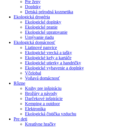
Pre ženy
Doplnky
Detská prírodná kozmetika
Ekologická drogéria
Ekologické doplnky
Ekologické pranie
Ekologické upratovanie
Umývanie riadu
Ekologická domácnosť
Liatinové panvice
Ekologické vrecká a tašky
Ekologické kefy a kartáče
Ekologické utierky a handričky
Ekologické vybavenie a doplnky
Včelobal
Voňavá domácnosť
Rôzne
Knihy pre inšpiráciu
Brožúry a návody
Darčekové inšpirácie
Kemping a outdoor
Elektronika
Ekologická čistička vzduchu
Pre deti
Kreatívne hračky