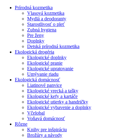
Prírodná kozmetika
Vlasová kozmetika
Mydlá a deodoranty
Starostlivosť o pleť
Zubná hygiena
Pre ženy
Doplnky
Detská prírodná kozmetika
Ekologická drogéria
Ekologické doplnky
Ekologické pranie
Ekologické upratovanie
Umývanie riadu
Ekologická domácnosť
Liatinové panvice
Ekologické vrecká a tašky
Ekologické kefy a kartáče
Ekologické utierky a handričky
Ekologické vybavenie a doplnky
Včelobal
Voňavá domácnosť
Rôzne
Knihy pre inšpiráciu
Brožúry a návody