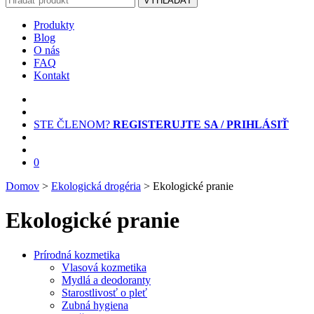
VYHĽADAŤ
Produkty
Blog
O nás
FAQ
Kontakt
STE ČLENOM?
REGISTERUJTE SA / PRIHLÁSIŤ
0
Domov
>
Ekologická drogéria
> Ekologické pranie
Ekologické pranie
Prírodná kozmetika
Vlasová kozmetika
Mydlá a deodoranty
Starostlivosť o pleť
Zubná hygiena