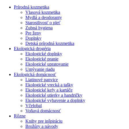
Prírodná kozmetika
Vlasová kozmetika
Mydlá a deodoranty
Starostlivosť o pleť
Zubná hygiena
Pre ženy
Doplnky
Detská prírodná kozmetika
Ekologická drogéria
Ekologické doplnky
Ekologické pranie
Ekologické upratovanie
Umývanie riadu
Ekologická domácnosť
Liatinové panvice
Ekologické vrecká a tašky
Ekologické kefy a kartáče
Ekologické utierky a handričky
Ekologické vybavenie a doplnky
Včelobal
Voňavá domácnosť
Rôzne
Knihy pre inšpiráciu
Brožúry a návody