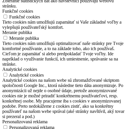
Zbieranie štatistických dát ako návštevníci používajú webovú
stránku.
Funkčné cookies
Funkčné cookies
Tieto cookies nám umožňujú zapamätať si Vaše základné voľby a
vylepšujú používateľský komfort.
Meranie publika
Meranie publika
Tieto cookies nám umožňujú optimalizovať naše stránky pre Tvoje
komfortné používanie, a to na základe toho, ako ich používaš.
Cieľom je zapamätať si alebo predpokladať Tvoje voľby. Ide
napríklad o využívanie funkcií, ich umiestnenie, správanie sa na
stránke.
Analytické cookies
Analytické cookies
Analytické cookies na našom webe sú zhromažďované skriptom
spoločnosti Google Inc., ktorá následne tieto dáta anonymizuje. Po
anonymizácii už nejde o osobné údaje, pretože anonymizované
cookies nie je možné priradiť konkrétnemu používateľovi, resp.
konkrétnej osobe. My pracujeme iba s cookies v anonymizovanej
podobe. Preto nedokážeme z cookies zistiť, ako sa konkrétny
používateľ na našom webe správal (aké stránky navštívil, aký tovar
si prezeral a pod.)
Personalizovaná reklama
Personalizovaná reklama