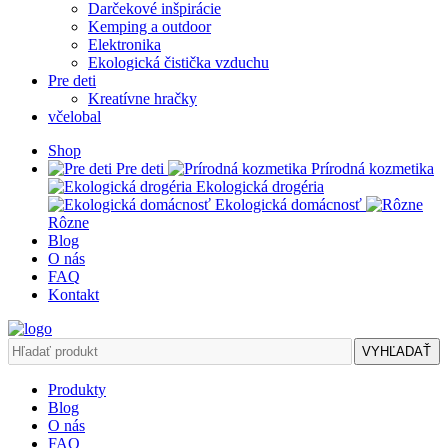
Darčekové inšpirácie
Kemping a outdoor
Elektronika
Ekologická čistička vzduchu
Pre deti
Kreatívne hračky
včelobal
Shop
Pre deti
Prírodná kozmetika
Ekologická drogéria
Ekologická domácnosť
Rôzne
Blog
O nás
FAQ
Kontakt
VYHĽADAŤ
Produkty
Blog
O nás
FAQ