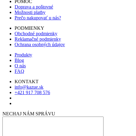
POMOC
Doprava a poštovné
Možnosti platby
Prečo nakupovať u nás?
PODMIENKY
Obchodné podmienky
Reklamačné podmienky
Ochrana osobných údajov
Produkty
Blog
O nás
FAQ
KONTAKT
info@kazue.sk
+421 917 708 576
NECHAJ NÁM SPRÁVU