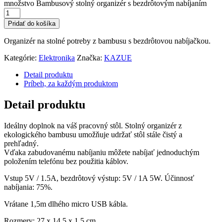
množstvo Bambusový stolný organizér s bezdrôtovým nabíjaním
Pridať do košíka
Organizér na stolné potreby z bambusu s bezdrôtovou nabíjačkou.
Kategórie:
Elektronika
Značka:
KAZUE
Detail produktu
Príbeh, za každým produktom
Detail produktu
Ideálny doplnok na váš pracovný stôl. Stolný organizér z
ekologického bambusu umožňuje udržať stôl stále čistý a
prehľadný.
Vďaka zabudovanému nabíjaniu môžete nabíjať jednoduchým
položením telefónu bez použitia káblov.
Vstup 5V / 1.5A, bezdrôtový výstup: 5V / 1A 5W.
Účinnosť
nabíjania: 75%.
Vrátane 1,5m dlhého micro USB kábla.
Rozmery: 27 x 14,5 x 1,5 cm