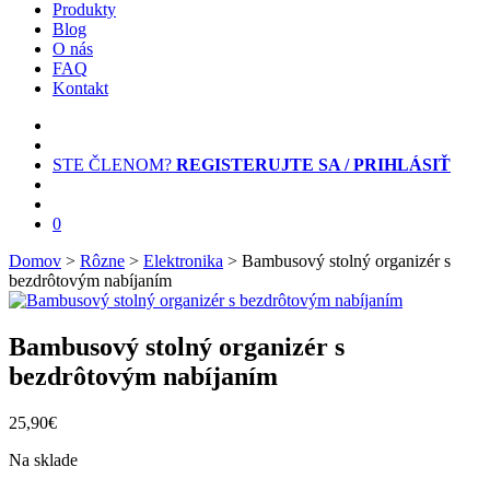
Produkty
Blog
O nás
FAQ
Kontakt
STE ČLENOM?
REGISTERUJTE SA / PRIHLÁSIŤ
0
Domov
>
Rôzne
>
Elektronika
> Bambusový stolný organizér s
bezdrôtovým nabíjaním
Bambusový stolný organizér s
bezdrôtovým nabíjaním
25,90
€
Na sklade