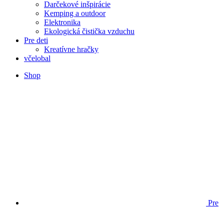
Darčekové inšpirácie
Kemping a outdoor
Elektronika
Ekologická čistička vzduchu
Pre deti
Kreatívne hračky
včelobal
Shop
Pre