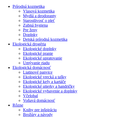
Prírodná kozmetika
Vlasová kozmetika
Mydlá a deodoranty
Starostlivosť o pleť
Zubná hygiena
Pre ženy
Doplnky
Detská prírodná kozmetika
Ekologická drogéria
Ekologické doplnky
Ekologické pranie
Ekologické upratovanie
Umývanie riadu
Ekologická domácnosť
Liatinové panvice
Ekologické vrecká a tašky
Ekologické kefy a kartáče
Ekologické utierky a handričky
Ekologické vybavenie a doplnky
Včelobal
Voňavá domácnosť
Rôzne
Knihy pre inšpiráciu
Brožúry a návody