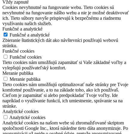
Vždy zapnuté
Cookies nevyhnutné na fungovanie webu. Tieto cookies sú
nevyhnutné na fungovanie nášho webu a nie je možné deaktivovať
ich. Tieto súbory navyše prispievajú k bezpečnému a riadnemu
využívaniu našich služieb.
Funkčné a analytické
Funkčné a analytické
Zbieranie štatistických dát ako návštevníci používajú webovú
stránku.
Funkčné cookies
Funkčné cookies
Tieto cookies nám umožňujú zapamätať si Vaše základné voľby a
vylepšujú používateľský komfort.
Meranie publika
Meranie publika
Tieto cookies nám umožňujú optimalizovať naše stránky pre Tvoje
komfortné používanie, a to na základe toho, ako ich používaš.
Cieľom je zapamätať si alebo predpokladať Tvoje voľby. Ide
napríklad o využívanie funkcií, ich umiestnenie, správanie sa na
stránke.
Analytické cookies
Analytické cookies
Analytické cookies na našom webe sú zhromažďované skriptom
spoločnosti Google Inc., ktorá následne tieto dáta anonymizuje. Po
anonymizácii už nejde o osobné údaje, pretože anonymizované