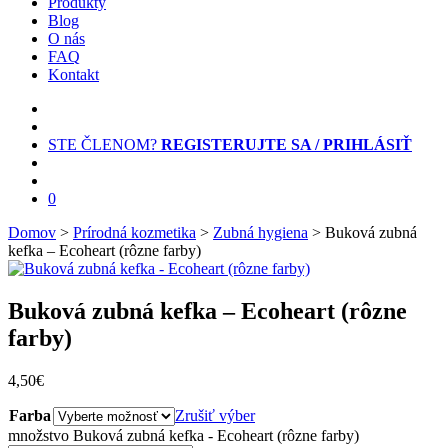
Produkty
Blog
O nás
FAQ
Kontakt
STE ČLENOM?
REGISTERUJTE SA / PRIHLÁSIŤ
0
Domov
>
Prírodná kozmetika
>
Zubná hygiena
> Buková zubná
kefka – Ecoheart (rôzne farby)
Buková zubná kefka – Ecoheart (rôzne
farby)
4,50
€
Farba
Zrušiť výber
množstvo Buková zubná kefka - Ecoheart (rôzne farby)