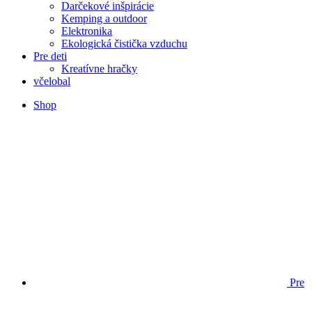
Darčekové inšpirácie
Kemping a outdoor
Elektronika
Ekologická čistička vzduchu
Pre deti
Kreatívne hračky
včelobal
Shop
Pre