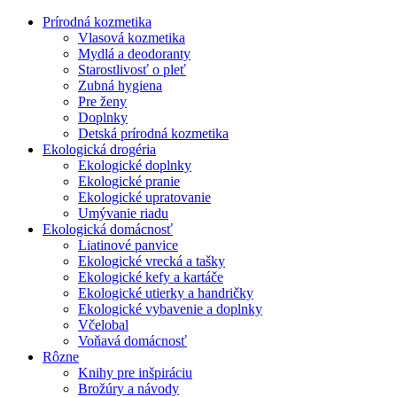
Prírodná kozmetika
Vlasová kozmetika
Mydlá a deodoranty
Starostlivosť o pleť
Zubná hygiena
Pre ženy
Doplnky
Detská prírodná kozmetika
Ekologická drogéria
Ekologické doplnky
Ekologické pranie
Ekologické upratovanie
Umývanie riadu
Ekologická domácnosť
Liatinové panvice
Ekologické vrecká a tašky
Ekologické kefy a kartáče
Ekologické utierky a handričky
Ekologické vybavenie a doplnky
Včelobal
Voňavá domácnosť
Rôzne
Knihy pre inšpiráciu
Brožúry a návody