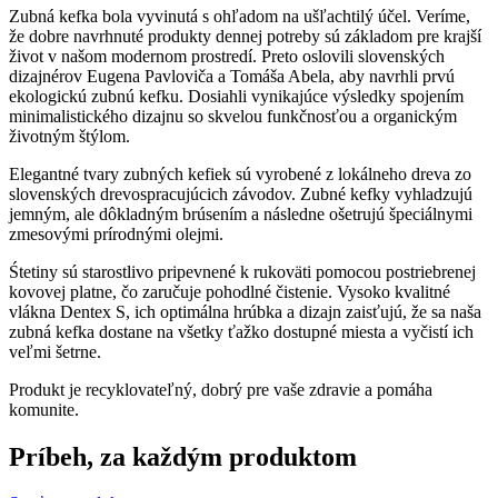
Zubná kefka bola vyvinutá s ohľadom na ušľachtilý účel. Veríme,
že dobre navrhnuté produkty dennej potreby sú základom pre krajší
život v našom modernom prostredí. Preto oslovili slovenských
dizajnérov Eugena Pavloviča a Tomáša Abela, aby navrhli prvú
ekologickú zubnú kefku. Dosiahli vynikajúce výsledky spojením
minimalistického dizajnu so skvelou funkčnosťou a organickým
životným štýlom.
Elegantné tvary zubných kefiek sú vyrobené z lokálneho dreva zo
slovenských drevospracujúcich závodov. Zubné kefky vyhladzujú
jemným, ale dôkladným brúsením a následne ošetrujú špeciálnymi
zmesovými prírodnými olejmi.
Śtetiny sú starostlivo pripevnené k rukoväti pomocou postriebrenej
kovovej platne, čo zaručuje pohodlné čistenie. Vysoko kvalitné
vlákna Dentex S, ich optimálna hrúbka a dizajn zaisťujú, že sa naša
zubná kefka dostane na všetky ťažko dostupné miesta a vyčistí ich
veľmi šetrne.
Produkt je recyklovateľný, dobrý pre vaše zdravie a pomáha
komunite.
Príbeh, za každým produktom