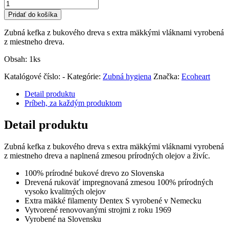
Pridať do košíka
Zubná kefka z bukového dreva s extra mäkkými vláknami vyrobená
z miestneho dreva.
Obsah: 1ks
Katalógové číslo:
-
Kategórie:
Zubná hygiena
Značka:
Ecoheart
Detail produktu
Príbeh, za každým produktom
Detail produktu
Zubná kefka z bukového dreva s extra mäkkými vláknami vyrobená
z miestneho dreva a naplnená zmesou prírodných olejov a živíc.
100% prírodné bukové drevo zo Slovenska
Drevená rukoväť impregnovaná zmesou 100% prírodných
vysoko kvalitných olejov
Extra mäkké filamenty Dentex S vyrobené v Nemecku
Vytvorené renovovanými strojmi z roku 1969
Vyrobené na Slovensku