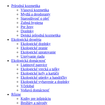
Prírodná kozmetika
Vlasová kozmetika
Mydlá a deodoranty
Starostlivosť o pleť
Zubná hygiena
Pre ženy
Doplnky
Detská prírodná kozmetika
Ekologická drogéria
Ekologické doplnky
Ekologické pranie
Ekologické upratovanie
Umývanie riadu
Ekologická domácnosť
Liatinové panvice
Ekologické vrecká a tašky
Ekologické kefy a kartáče
Ekologické utierky a handričky
Ekologické vybavenie a doplnky
Včelobal
Voňavá domácnosť
Rôzne
Knihy pre inšpiráciu
Brožúry a návody