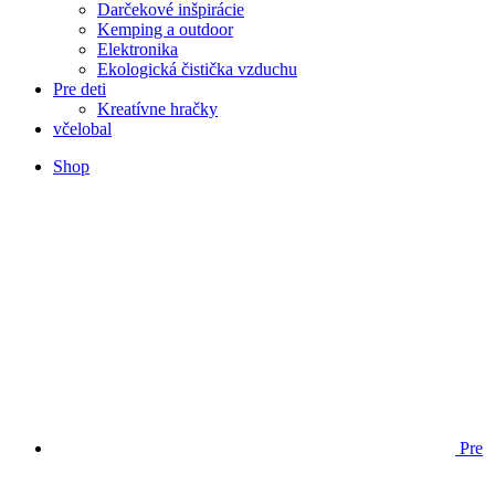
Darčekové inšpirácie
Kemping a outdoor
Elektronika
Ekologická čistička vzduchu
Pre deti
Kreatívne hračky
včelobal
Shop
Pre