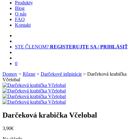
Produkty
Blog
O nás
FAQ
Kontakt
STE ČLENOM?
REGISTERUJTE SA / PRIHLÁSIŤ
0
Domov
>
Rôzne
>
Darčekové inšpirácie
> Darčeková krabička
Včelobal
Darčeková krabička Včelobal
3,90
€
Na sklade