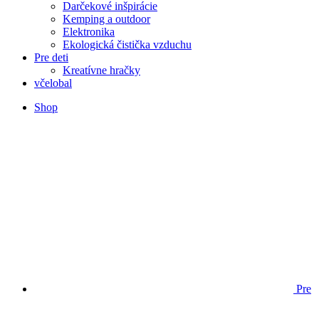
Darčekové inšpirácie
Kemping a outdoor
Elektronika
Ekologická čistička vzduchu
Pre deti
Kreatívne hračky
včelobal
Shop
Pre