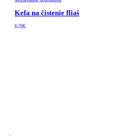
Kefa na čistenie fliaš
6,70
€