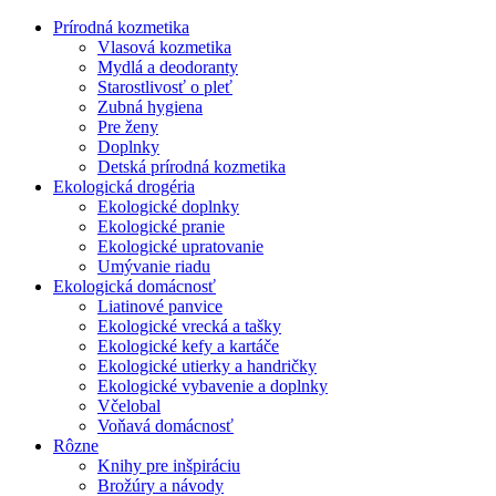
Prírodná kozmetika
Vlasová kozmetika
Mydlá a deodoranty
Starostlivosť o pleť
Zubná hygiena
Pre ženy
Doplnky
Detská prírodná kozmetika
Ekologická drogéria
Ekologické doplnky
Ekologické pranie
Ekologické upratovanie
Umývanie riadu
Ekologická domácnosť
Liatinové panvice
Ekologické vrecká a tašky
Ekologické kefy a kartáče
Ekologické utierky a handričky
Ekologické vybavenie a doplnky
Včelobal
Voňavá domácnosť
Rôzne
Knihy pre inšpiráciu
Brožúry a návody