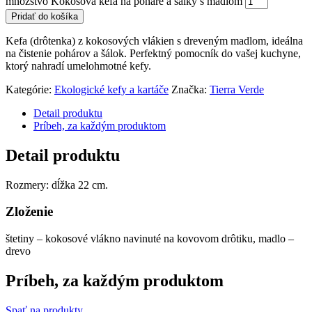
množstvo Kokosová kefa na poháre a šálky s madlom
Pridať do košíka
Kefa (drôtenka) z kokosových vlákien s dreveným madlom, ideálna
na čistenie pohárov a šálok. Perfektný pomocník do vašej kuchyne,
ktorý nahradí umelohmotné kefy.
Kategórie:
Ekologické kefy a kartáče
Značka:
Tierra Verde
Detail produktu
Príbeh, za každým produktom
Detail produktu
Rozmery: dĺžka 22 cm.
Zloženie
štetiny – kokosové vlákno navinuté na kovovom drôtiku, madlo –
drevo
Príbeh, za každým produktom
Spať na produkty