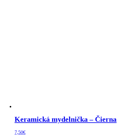
Keramická mydelnička – Čierna
7,50
€