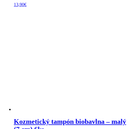
13,90
€
Kozmetický tampón biobavlna – malý