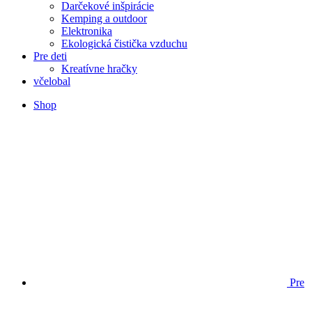
Darčekové inšpirácie
Kemping a outdoor
Elektronika
Ekologická čistička vzduchu
Pre deti
Kreatívne hračky
včelobal
Shop
Pre