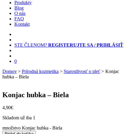
Produkty
Blog
O nás
FAQ
Kontakt
STE ČLENOM?
REGISTERUJTE SA / PRIHLÁSIŤ
0
Domov
>
Prírodná kozmetika
>
Starostlivosť o pleť
> Konjac
hubka – Biela
Konjac hubka – Biela
4,90
€
Skladom už iba 1
množstvo Konjac hubka - Biela
Pridať do košíka