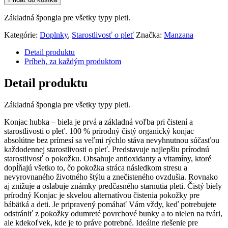
Základná špongia pre všetky typy pleti.
Kategórie:
Doplnky
,
Starostlivosť o pleť
Značka:
Manzana
Detail produktu
Príbeh, za každým produktom
Detail produktu
Základná špongia pre všetky typy pleti.
Konjac hubka – biela je prvá a základná voľba pri čistení a
starostlivosti o pleť. 100 % prírodný čistý organický konjac
absolútne bez prímesí sa veľmi rýchlo stáva nevyhnutnou súčasťou
každodennej starostlivosti o pleť. Predstavuje najlepšiu prírodnú
starostlivosť o pokožku. Obsahuje antioxidanty a vitamíny, ktoré
dopĺňajú všetko to, čo pokožka stráca následkom stresu a
nevyrovnaného životného štýlu a znečisteného ovzdušia. Rovnako
aj znižuje a oslabuje známky predčasného starnutia pleti. Čistý biely
prírodný Konjac je skvelou alternatívou čistenia pokožky pre
bábätká a deti. Je pripravený pomáhať Vám vždy, keď potrebujete
odstrániť z pokožky odumreté povrchové bunky a to nielen na tvári,
ale kdekoľvek, kde je to práve potrebné. Ideálne riešenie pre