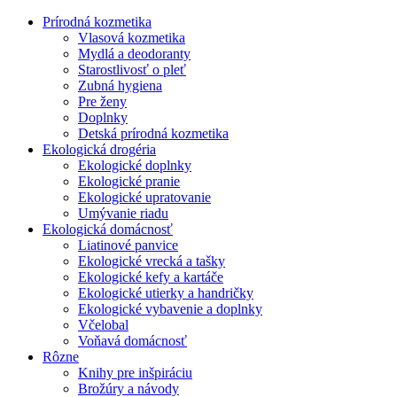
Prírodná kozmetika
Vlasová kozmetika
Mydlá a deodoranty
Starostlivosť o pleť
Zubná hygiena
Pre ženy
Doplnky
Detská prírodná kozmetika
Ekologická drogéria
Ekologické doplnky
Ekologické pranie
Ekologické upratovanie
Umývanie riadu
Ekologická domácnosť
Liatinové panvice
Ekologické vrecká a tašky
Ekologické kefy a kartáče
Ekologické utierky a handričky
Ekologické vybavenie a doplnky
Včelobal
Voňavá domácnosť
Rôzne
Knihy pre inšpiráciu
Brožúry a návody