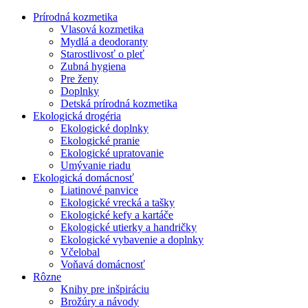
Prírodná kozmetika
Vlasová kozmetika
Mydlá a deodoranty
Starostlivosť o pleť
Zubná hygiena
Pre ženy
Doplnky
Detská prírodná kozmetika
Ekologická drogéria
Ekologické doplnky
Ekologické pranie
Ekologické upratovanie
Umývanie riadu
Ekologická domácnosť
Liatinové panvice
Ekologické vrecká a tašky
Ekologické kefy a kartáče
Ekologické utierky a handričky
Ekologické vybavenie a doplnky
Včelobal
Voňavá domácnosť
Rôzne
Knihy pre inšpiráciu
Brožúry a návody