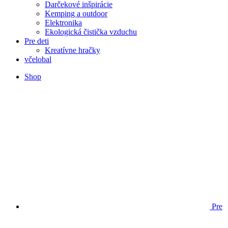
Darčekové inšpirácie
Kemping a outdoor
Elektronika
Ekologická čistička vzduchu
Pre deti
Kreatívne hračky
včelobal
Shop
Pre