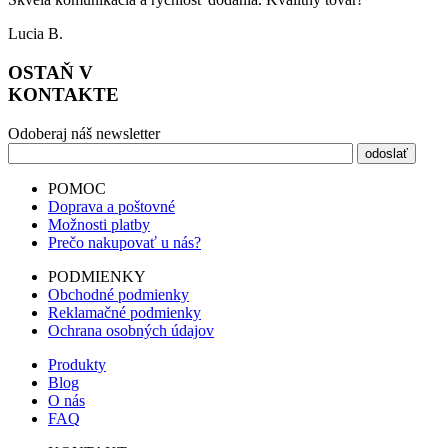
Lucia B.
OSTAŇ V
KONTAKTE
Odoberaj náš newsletter
POMOC
Doprava a poštovné
Možnosti platby
Prečo nakupovať u nás?
PODMIENKY
Obchodné podmienky
Reklamačné podmienky
Ochrana osobných údajov
Produkty
Blog
O nás
FAQ