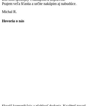
Prajem veľa šťastia a určite nakúpim aj nabudúce.
Michal R.
Hovoria o nás
Skvelá komunikácia a rýchlosť dodania. Kvalitný tovar!