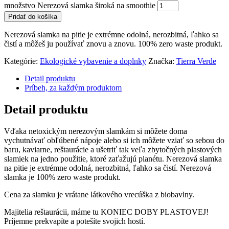
množstvo Nerezová slamka široká na smoothie
Pridať do košíka
Nerezová slamka na pitie je extrémne odolná, nerozbitná, ľahko sa
čistí a môžeš ju používať znovu a znovu. 100% zero waste produkt.
Kategórie:
Ekologické vybavenie a doplnky
Značka:
Tierra Verde
Detail produktu
Príbeh, za každým produktom
Detail produktu
Vďaka netoxickým nerezovým slamkám si môžete doma
vychutnávať obľúbené nápoje alebo si ich môžete vziať so sebou do
baru, kaviarne, reštaurácie a ušetriť tak veľa zbytočných plastových
slamiek na jedno použitie, ktoré zaťažujú planétu. Nerezová slamka
na pitie je extrémne odolná, nerozbitná, ľahko sa čistí. Nerezová
slamka je 100% zero waste produkt.
Cena za slamku je vrátane látkového vrecúška z biobavlny.
Majitelia reštaurácii, máme tu KONIEC DOBY PLASTOVEJ!
Príjemne prekvapíte a potešíte svojich hostí.