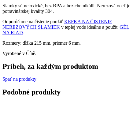
Slamky sú netoxické, bez BPA a bez chemikálií. Nerezová oceľ je
potravinárskej kvality 304.
Odporúčame na čistenie použiť
KEFKA NA ČISTENIE
NEREZOVÝCH SLAMIEK
v teplej vode ideálne a použiť
GÉL
NA RIAD
.
Rozmery: dĺžka 215 mm, priemer 6 mm.
Vyrobené v Číně.
Príbeh, za každým produktom
Spať na produkty
Podobné produkty