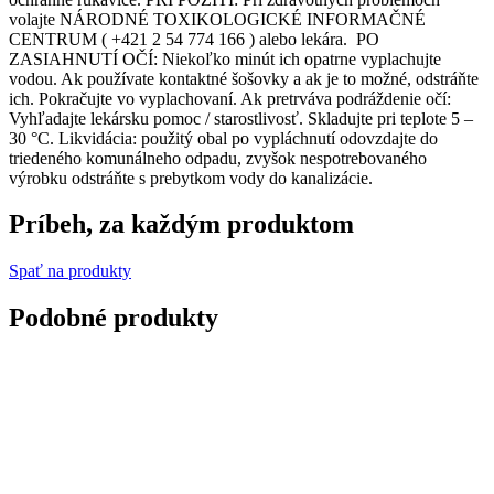
volajte NÁRODNÉ TOXIKOLOGICKÉ INFORMAČNÉ
CENTRUM ( +421 2 54 774 166 ) alebo lekára. PO
ZASIAHNUTÍ OČÍ: Niekoľko minút ich opatrne vyplachujte
vodou. Ak používate kontaktné šošovky a ak je to možné, odstráňte
ich. Pokračujte vo vyplachovaní. Ak pretrváva podráždenie očí:
Vyhľadajte lekársku pomoc / starostlivosť. Skladujte pri teplote 5 –
30 °C. Likvidácia: použitý obal po vypláchnutí odovzdajte do
triedeného komunálneho odpadu, zvyšok nespotrebovaného
výrobku odstráňte s prebytkom vody do kanalizácie.
Príbeh, za každým produktom
Spať na produkty
Podobné produkty