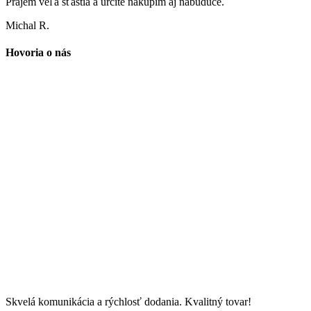
Prajem veľa šťastia a určite nakúpim aj nabudúce.
Michal R.
Hovoria o nás
Skvelá komunikácia a rýchlosť dodania. Kvalitný tovar!