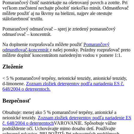
Pomarančový čistič nastriekajte na ošetrovaný povrch a zotrite. Pri
veľkom znečistení nechajte pôsobiť niekoľko minút. Odmastňovač
môžete použiť aj na škvrny na bielizni, najprv ale otestujte
stálofarebnosť textilu.
Pomarančový odmasťovač – sprej je zriedený pomarančový
odmasťovač – koncentrát.
Na doplnenie rozprašovača môžete použiť
Pomarančový
odmastňovač-koncentrát
z našej ponuky. Prázdny rozprašovač preto
môžete doplniť koncentrátom nariedeným vodou v pomere 1:1.
Zloženie
< 5 % pomarančové terpény, neionické tenzidy, anionické tenzidy,
d-limonene.
Zoznam zložiek detergentov podľa nariadenia ES č.
648/2004 o detergento
ch.
Bezpečnosť
Obsahuje: menej ako 5 % pomarančové terpény, anionické a
neionické tenzidy.
Zoznam zložiek detergentov podľa nariadenie ES
č. 648/2004 o detergentoch
VAROVANIE. Spôsobuje vážne
podráždenie očí. Uchovávajte mimo dosahu detí. Používajte
ochranné rukavice. PRI POŽITÍ: Pri zdravotných problémoch