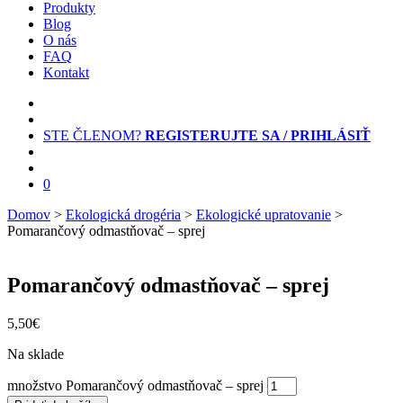
Produkty
Blog
O nás
FAQ
Kontakt
STE ČLENOM?
REGISTERUJTE SA / PRIHLÁSIŤ
0
Domov
>
Ekologická drogéria
>
Ekologické upratovanie
>
Pomarančový odmastňovač – sprej
Pomarančový odmastňovač – sprej
5,50
€
Na sklade
množstvo Pomarančový odmastňovač – sprej