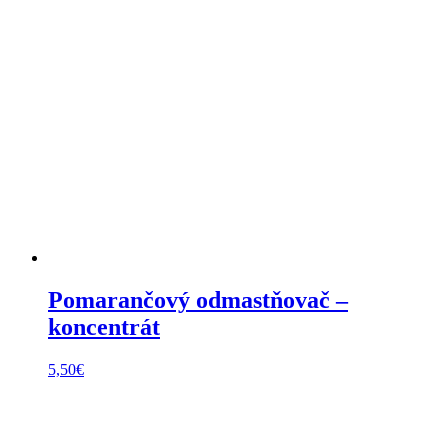
Pomarančový odmastňovač –
koncentrát
5,50
€