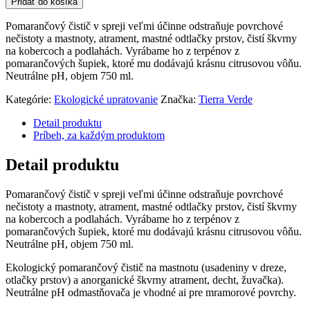
Pridať do košíka
Pomarančový čistič v spreji veľmi účinne odstraňuje povrchové
nečistoty a mastnoty, atrament, mastné odtlačky prstov, čistí škvrny
na kobercoch a podlahách. Vyrábame ho z terpénov z
pomarančových šupiek, ktoré mu dodávajú krásnu citrusovou vôňu.
Neutrálne pH, objem 750 ml.
Kategórie:
Ekologické upratovanie
Značka:
Tierra Verde
Detail produktu
Príbeh, za každým produktom
Detail produktu
Pomarančový čistič v spreji veľmi účinne odstraňuje povrchové
nečistoty a mastnoty, atrament, mastné odtlačky prstov, čistí škvrny
na kobercoch a podlahách. Vyrábame ho z terpénov z
pomarančových šupiek, ktoré mu dodávajú krásnu citrusovou vôňu.
Neutrálne pH, objem 750 ml.
Ekologický pomarančový čistič na mastnotu (usadeniny v dreze,
otlačky prstov) a anorganické škvrny atrament, decht, žuvačka).
Neutrálne pH odmastňovača je vhodné ai pre mramorové povrchy.