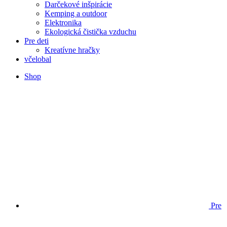
Darčekové inšpirácie
Kemping a outdoor
Elektronika
Ekologická čistička vzduchu
Pre deti
Kreatívne hračky
včelobal
Shop
Pre