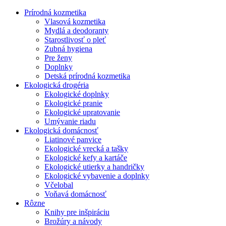
Prírodná kozmetika
Vlasová kozmetika
Mydlá a deodoranty
Starostlivosť o pleť
Zubná hygiena
Pre ženy
Doplnky
Detská prírodná kozmetika
Ekologická drogéria
Ekologické doplnky
Ekologické pranie
Ekologické upratovanie
Umývanie riadu
Ekologická domácnosť
Liatinové panvice
Ekologické vrecká a tašky
Ekologické kefy a kartáče
Ekologické utierky a handričky
Ekologické vybavenie a doplnky
Včelobal
Voňavá domácnosť
Rôzne
Knihy pre inšpiráciu
Brožúry a návody