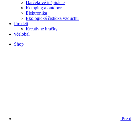
Darčekové inšpirácie
Kemping a outdoor
Elektronika
Ekologická čistička vzduchu
Pre deti
Kreatívne hračky
včelobal
Shop
Pre d