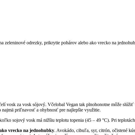
 zeleninové odrezky, prikrytie pohárov alebo ako vrecko na jednohub
elí vosk za vosk sójový. Včelobal Vegan tak plnohonotne môže slúžiť 
to najmä priľnavosť a ohybnosť pre najlepšie využitie.
koľko sojový vosk má nižšiu teplotu topenia (45 – 49 °C). Pri teplotá
 ako vrecko na jednohubky
. Avokádo, cibuľa, syr, citrón, očistené kú