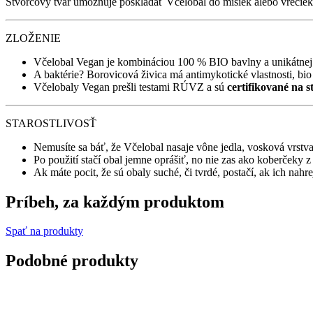
Štvorcový tvar umožňuje poskladať Včelobal do misiek alebo vreciek 
ZLOŽENIE
Včelobal Vegan je kombináciou 100 % BIO bavlny a unikátnej v
A baktérie? Borovicová živica má antimykotické vlastnosti, bi
Včelobaly Vegan prešli testami RÚVZ a sú
certifikované na s
STAROSTLIVOSŤ
Nemusíte sa báť, že Včelobal nasaje vône jedla, vosková vrstva
Po použití stačí obal jemne oprášiť, no nie zas ako koberče
Ak máte pocit, že sú obaly suché, či tvrdé, postačí, ak ich nahr
Príbeh, za každým produktom
Spať na produkty
Podobné produkty