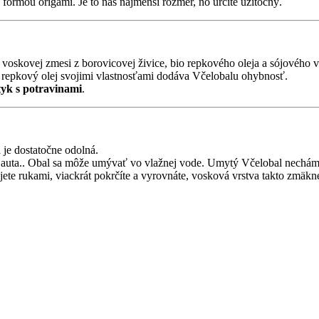
formou origami. Je to náš najmenší rozmer, no určite užitočný.
oskovej zmesi z borovicovej živice, bio repkového oleja a sójového 
o repkový olej svojimi vlastnosťami dodáva Včelobalu ohybnosť.
tyk s potravinami
.
 je dostatočne odolná.
ky z auta.. Obal sa môže umývať vo vlažnej vode. Umytý Včelobal nec
ejete rukami, viackrát pokrčíte a vyrovnáte, vosková vrstva takto zmäkn