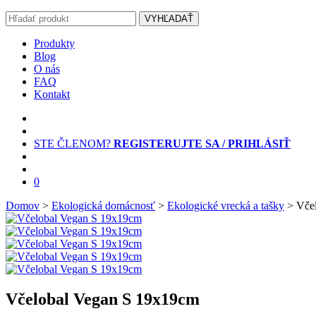
VYHĽADAŤ
Produkty
Blog
O nás
FAQ
Kontakt
STE ČLENOM?
REGISTERUJTE SA / PRIHLÁSIŤ
0
Domov
>
Ekologická domácnosť
>
Ekologické vrecká a tašky
> Včel
Včelobal Vegan S 19x19cm