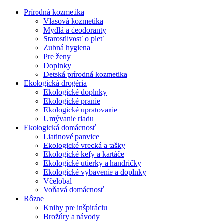
Prírodná kozmetika
Vlasová kozmetika
Mydlá a deodoranty
Starostlivosť o pleť
Zubná hygiena
Pre ženy
Doplnky
Detská prírodná kozmetika
Ekologická drogéria
Ekologické doplnky
Ekologické pranie
Ekologické upratovanie
Umývanie riadu
Ekologická domácnosť
Liatinové panvice
Ekologické vrecká a tašky
Ekologické kefy a kartáče
Ekologické utierky a handričky
Ekologické vybavenie a doplnky
Včelobal
Voňavá domácnosť
Rôzne
Knihy pre inšpiráciu
Brožúry a návody