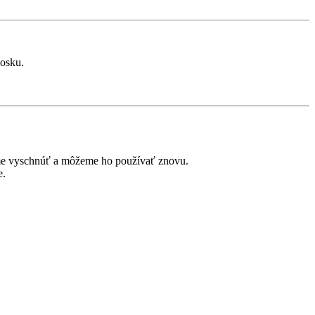
vosku.
háme vyschnúť a môžeme ho používať znovu.
e.