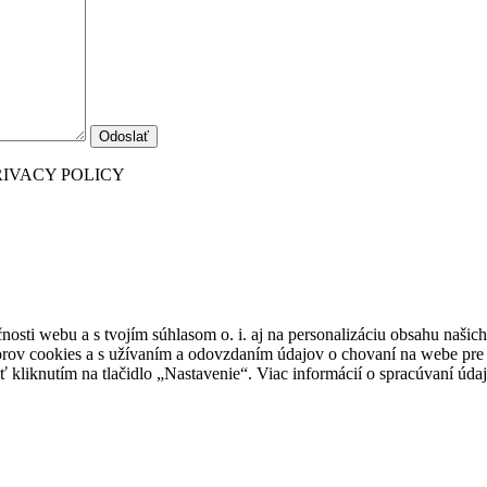
RIVACY POLICY
sti webu a s tvojím súhlasom o. i. aj na personalizáciu obsahu našic
borov cookies a s užívaním a odovzdaním údajov o chovaní na webe pre 
ť kliknutím na tlačidlo „Nastavenie“. Viac informácií o spracúvaní úda