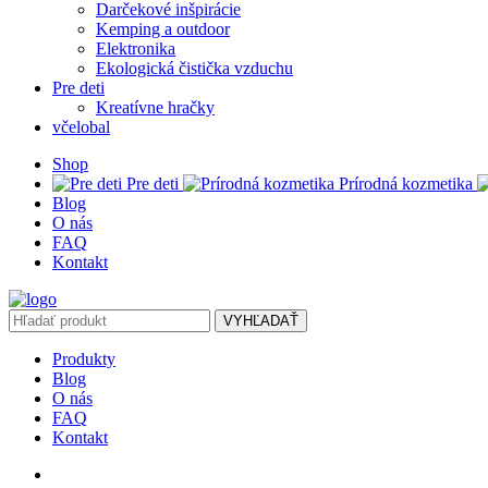
Darčekové inšpirácie
Kemping a outdoor
Elektronika
Ekologická čistička vzduchu
Pre deti
Kreatívne hračky
včelobal
Shop
Pre deti
Prírodná kozmetika
Blog
O nás
FAQ
Kontakt
VYHĽADAŤ
Produkty
Blog
O nás
FAQ
Kontakt