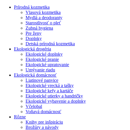
Prírodná kozmetika
Vlasová kozmetika
Mydlá a deodoranty
Starostlivosť o pleť
Zubná hygiena
Pre ženy
Doplnky
Detská prírodná kozmetika
Ekologická drogéria
Ekologické doplnky
Ekologické pranie
Ekologické upratovanie
Umývanie riadu
Ekologická domácnosť
Liatinové panvice
Ekologické vrecká a tašky
Ekologické kefy a kartáče
Ekologické utierky a handričky
Ekologické vybavenie a doplnky
Včelobal
Voňavá domácnosť
Rôzne
Knihy pre inšpiráciu
Brožúry a návody