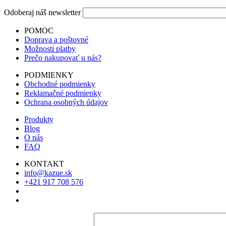
Odoberaj náš newsletter
POMOC
Doprava a poštovné
Možnosti platby
Prečo nakupovať u nás?
PODMIENKY
Obchodné podmienky
Reklamačné podmienky
Ochrana osobných údajov
Produkty
Blog
O nás
FAQ
KONTAKT
info@kazue.sk
+421 917 708 576