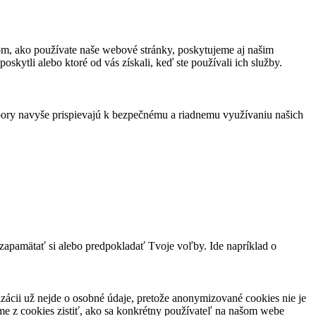
om, ako používate naše webové stránky, poskytujeme aj našim
oskytli alebo ktoré od vás získali, keď ste používali ich služby.
bory navyše prispievajú k bezpečnému a riadnemu využívaniu našich
 zapamätať si alebo predpokladať Tvoje voľby. Ide napríklad o
ácii už nejde o osobné údaje, pretože anonymizované cookies nie je
e z cookies zistiť, ako sa konkrétny používateľ na našom webe