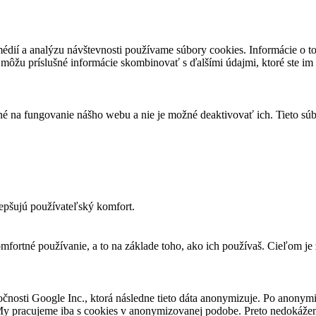
médií a analýzu návštevnosti používame súbory cookies. Informácie o t
i môžu príslušné informácie skombinovať s ďalšími údajmi, ktoré ste im p
é na fungovanie nášho webu a nie je možné deaktivovať ich. Tieto sú
.
epšujú používateľský komfort.
fortné používanie, a to na základe toho, ako ich používaš. Cieľom je
osti Google Inc., ktorá následne tieto dáta anonymizuje. Po anonymiz
My pracujeme iba s cookies v anonymizovanej podobe. Preto nedokážem