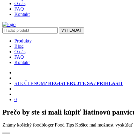
O nás
FAQ
Kontakt
VYHĽADAŤ
Produkty
Blog
O nás
FAQ
Kontakt
STE ČLENOM?
REGISTERUJTE SA / PRIHLÁSIŤ
0
Prečo by ste si mali kúpiť liatinovú panvic
Známy košický foodbloger Food Tips Košice mal možnosť vyskúšať a 