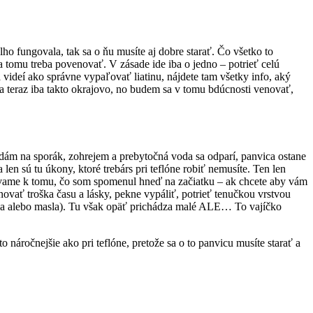
ho fungovala, tak sa o ňu musíte aj dobre starať. Čo všetko to
sa tomu treba povenovať. V zásade ide iba o jedno – potrieť celú
ideí ako správne vypaľovať liatinu, nájdete tam všetky info, aký
e na teraz iba takto okrajovo, no budem sa v tomu bdúcnosti venovať,
u dám na sporák, zohrejem a prebytočná voda sa odparí, panvica ostane
en sú tu úkony, ktoré trebárs pri teflóne robiť nemusíte. Ten len
távame k tomu, čo som spomenul hneď na začiatku – ak chcete aby vám
venovať troška času a lásky, pekne vypáliť, potrieť tenučkou vrstvou
 oleja alebo masla). Tu však opäť prichádza malé ALE… To vajíčko
náročnejšie ako pri teflóne, pretože sa o to panvicu musíte starať a