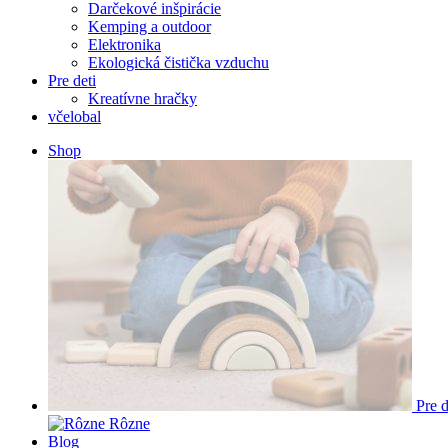
Darčekové inšpirácie
Kemping a outdoor
Elektronika
Ekologická čistička vzduchu
Pre deti
Kreatívne hračky
včelobal
Shop
Pre d
Rôzne
Blog