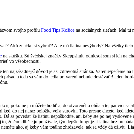
názvom svojho profilu
Food Tips Košice
na sociálnych sieťach. Mal tú
estovať? Akú značku si vybrať? Aké má liatina nevýhody? Na všetky ti
e
na skúšku. Sú švédskej značky Skeppshult, odniesol som si ich na chalu
zrieť vo všeobecnosti.
 ten najzásadnejší dôvod je asi zdravotná stránka. Varenie/pečenie na li
ch prísad a teda sa vám do jedla pri varení nebude dostávať žiaden bord
lónu.
kcii, pokojne ju môžete hodiť aj do otvoreného ohňa a tej panvici sa ab
 ani keď do nej naraz položíte veľa surovín. Toto presne chcete, keď ide
 Dá sa povedať že liatinu nepoškodíte, ani keby ste po nej vyslovene 
j to, že čím dlhšie ju používate, tým lepšie funguje. Liatina bez preh
i nemáte ako, aj keby vám totálne zhrdzavela, tak sa vždy dá oživiť. Lia