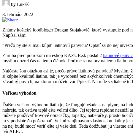
by Lukáš
8. februára 2022
Známy košický foodbloger Dragan Stojakovič, ktorý vystupuje pod 
Napísal sám:
“Prečo by ste si mali kúpiť liatinovú panvicu? Oplatí sa do nej inv
Zhruba pred polrokom mi eshop KAZUE.sk poslal 2
liatinové panvic
myslím dozrel čas na tento článok. Poďme sa najprv na tému liatin po
Najčastejšou otázkou asi je, prečo práve liatinovú panvicu? Myslím, že
si kúpite kvalitnú liatinu, tak je vyrobená bez akýchkoľvek chemický
závadný povrch, na ktorom môžete variť/piecť. Na míle vzdialené tef
Veľkou výhodou
Ďalšou veľkou výhodou liatin je, že fungujú všade – na plyne, na indu
nahreje, tak ostáva teplá ešte veľmi dlho. Jej teplotu rapídne nezníží
môžete používať kovové obracačky, lopatky, naberačky, prosto hocičo.
tu v podstate čo poškrabať. Veľmi zaujímavou vlastnosťou liatiny je a
na nej budú mocť variť ešte aj vaše deti. Teda dodžubať ju vlastne an
pár ALE…