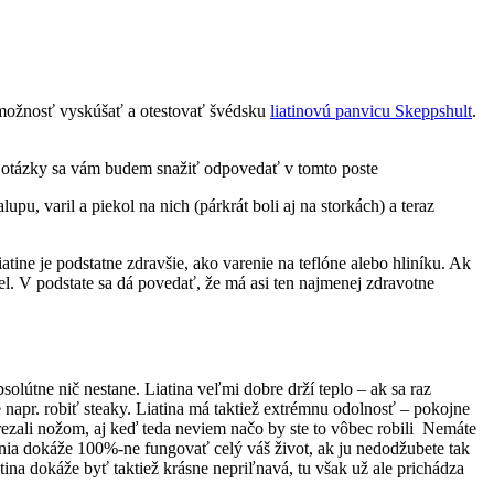
 možnosť vyskúšať a otestovať švédsku
liatinovú panvicu Skeppshult
.
eto otázky sa vám budem snažiť odpovedať v tomto poste
pu, varil a piekol na nich (párkrát boli aj na storkách) a teraz
atine je podstatne zdravšie, ako varenie na teflóne alebo hliníku. Ak
el. V podstate sa dá povedať, že má asi ten najmenej zdravotne
solútne nič nestane. Liatina veľmi dobre drží teplo – ak sa raz
te napr. robiť steaky. Liatina má taktiež extrémnu odolnosť – pokojne
rezali nožom, aj keď teda neviem načo by ste to vôbec robili Nemáte
áňania dokáže 100%-ne fungovať celý váš život, ak ju nedodžubete tak
tina dokáže byť taktiež krásne nepriľnavá, tu však už ale prichádza