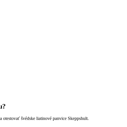
u?
otestovať švédske liatinové panvice Skeppshult.