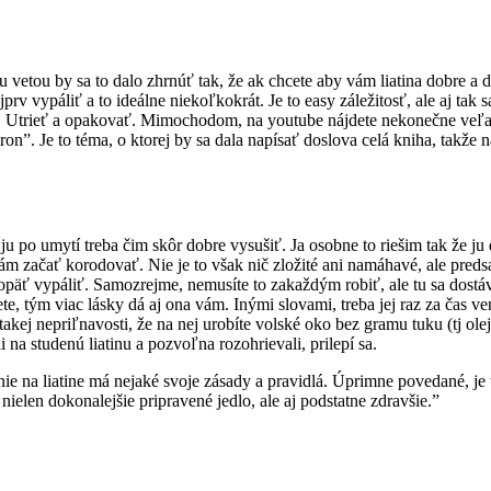
vetou by sa to dalo zhrnúť tak, že ak chcete aby vám liatina dobre a dl
rv vypáliť a to ideálne niekoľkokrát. Je to easy záležitosť, ale aj tak 
. Utrieť a opakovať. Mimochodom, na youtube nájdete nekonečne veľa v
iron”. Je to téma, o ktorej by sa dala napísať doslova celá kniha, takž
ju po umytí treba čim skôr dobre vysušiť. Ja osobne to riešim tak že j
začať korodovať. Nie je to však nič zložité ani namáhavé, ale predsa l
j opäť vypáliť. Samozrejme, nemusíte to zakaždým robiť, ale tu sa dos
nujete, tým viac lásky dá aj ona vám. Inými slovami, treba jej raz za čas 
 k takej nepriľnavosti, že na nej urobíte volské oko bez gramu tuku (tj
i na studenú liatinu a pozvoľna rozohrievali, prilepí sa.
na liatine má nejaké svoje zásady a pravidlá. Úprimne povedané, je to 
ielen dokonalejšie pripravené jedlo, ale aj podstatne zdravšie.”