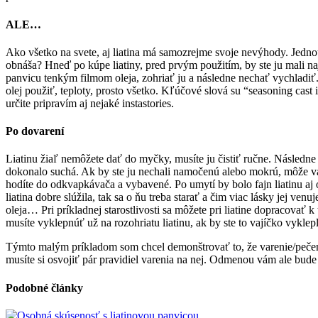
ALE…
Ako všetko na svete, aj liatina má samozrejme svoje nevýhody. Jednou 
obnáša? Hneď po kúpe liatiny, pred prvým použitím, by ste ju mali najp
panvicu tenkým filmom oleja, zohriať ju a následne nechať vychladiť
olej použiť, teploty, prosto všetko. Kľúčové slová su “seasoning cast 
určite pripravím aj nejaké instastories.
Po dovarení
Liatinu žiaľ nemôžete dať do myčky, musíte ju čistiť ručne. Následne 
dokonalo suchá. Ak by ste ju nechali namočenú alebo mokrú, môže vám 
hodíte do odkvapkávača a vybavené. Po umytí by bolo fajn liatinu a
liatina dobre slúžila, tak sa o ňu treba starať a čim viac lásky jej ve
oleja… Pri príkladnej starostlivosti sa môžete pri liatine dopracovať
musíte vyklepnúť už na rozohriatu liatinu, ak by ste to vajíčko vyklepl
Týmto malým príkladom som chcel demonštrovať to, že varenie/pečenie 
musíte si osvojiť pár pravidiel varenia na nej. Odmenou vám ale bude n
Podobné články