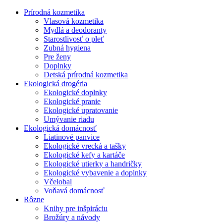
Prírodná kozmetika
Vlasová kozmetika
Mydlá a deodoranty
Starostlivosť o pleť
Zubná hygiena
Pre ženy
Doplnky
Detská prírodná kozmetika
Ekologická drogéria
Ekologické doplnky
Ekologické pranie
Ekologické upratovanie
Umývanie riadu
Ekologická domácnosť
Liatinové panvice
Ekologické vrecká a tašky
Ekologické kefy a kartáče
Ekologické utierky a handričky
Ekologické vybavenie a doplnky
Včelobal
Voňavá domácnosť
Rôzne
Knihy pre inšpiráciu
Brožúry a návody