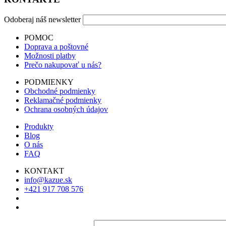
Odoberaj náš newsletter
POMOC
Doprava a poštovné
Možnosti platby
Prečo nakupovať u nás?
PODMIENKY
Obchodné podmienky
Reklamačné podmienky
Ochrana osobných údajov
Produkty
Blog
O nás
FAQ
KONTAKT
info@kazue.sk
+421 917 708 576