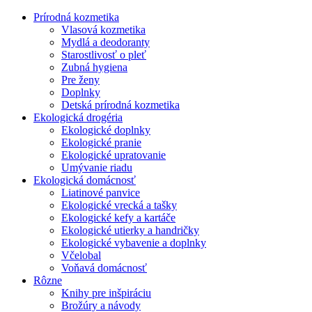
Prírodná kozmetika
Vlasová kozmetika
Mydlá a deodoranty
Starostlivosť o pleť
Zubná hygiena
Pre ženy
Doplnky
Detská prírodná kozmetika
Ekologická drogéria
Ekologické doplnky
Ekologické pranie
Ekologické upratovanie
Umývanie riadu
Ekologická domácnosť
Liatinové panvice
Ekologické vrecká a tašky
Ekologické kefy a kartáče
Ekologické utierky a handričky
Ekologické vybavenie a doplnky
Včelobal
Voňavá domácnosť
Rôzne
Knihy pre inšpiráciu
Brožúry a návody