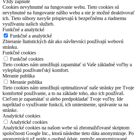
Vždy zapnuté
Cookies nevyhnutné na fungovanie webu. Tieto cookies sú
nevyhnutné na fungovanie nášho webu a nie je možné deaktivovať
ich. Tieto súbory navyše prispievajú k bezpečnému a riadnemu
využívaniu našich služieb.
Funkčné a analytické
Funkčné a analytické
Zbieranie štatistických dát ako návštevníci používajú webovú
stránku.
Funkčné cookies
Funkčné cookies
Tieto cookies nám umožňujú zapamätať si Vaše základné voľby a
vylepšujú používateľský komfort.
Meranie publika
Meranie publika
Tieto cookies nám umožňujú optimalizovať naše stránky pre Tvoje
komfortné používanie, a to na základe toho, ako ich používaš.
Cieľom je zapamätať si alebo predpokladať Tvoje voľby. Ide
napríklad o využívanie funkcií, ich umiestnenie, správanie sa na
stránke.
Analytické cookies
Analytické cookies
Analytické cookies na našom webe sú zhromažďované skriptom
spoločnosti Google Inc., ktorá následne tieto dáta anonymizuje. Po
anonymizácii už nejde o osobné údaje, pretože anonymizované