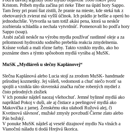
Kristom. Príbeh mydla začína pri rieke Tiber na úpätí hory Sappo.
Tam ženy pri praní šiat zistili, že pranie na mieste, kde steká tuk z
obetovaných zvierat má vyšší účinok. Ich prádlo je belšie a operú ho
jednoduchšie. Vytvorila sa tam totiž akási pena, ktorá sa neskôr
zozbierala schladila a nechala vytvrdnúť. Pomenovali ho podľa hory
Sappo (soap).
Arabi začali neskôr na výrobu mydla používať rastlinné oleje a za
prítomnosti hydroxidu sodného prebehla reakcia zmydelnenia.
Krásne voňali a mali rôzne farby. Takto vzniklo mydlo, ako ho
poznáme dnes a týmto spôsobom mydlá vyrába aj MuSK.
MuSK „Mydláreň u slečny Kaplánovej“
Slečna Kaplánová alebo Lucia stojí za zrodom MuSK- handmade
prírodnej kozmetiky. Jej vášeň, vedomosti a chuť niečo tvoriť sa
spojili a vznikla táto slovenská značka ručne robených mydiel z
čisto prírodných zložiek
V ich ponuke nájdeš naozaj všehochuť. Jemné bylinné mydlá ako
napríklad Pokoj v duši, ale aj čistiace a peelingové mydlá ako
Makovička z jarnej. Ženskému oku ulahodí Ružová alej, či
Kvetinová slávnosť, mužské zmysly povzbudí Čierne zlato alebo
Pán božský.
V ponuke MuSK nájdeš aj veselé dizajnové mydlo Na vlnách a
Vianočnú náladu ti dodá Hrejivá škorica.