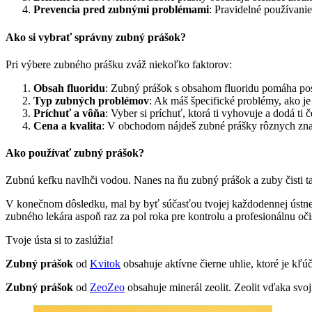
Prevencia pred zubnými problémami
: Pravidelné používani
Ako si vybrať správny zubný prášok?
Pri výbere zubného prášku zváž niekoľko faktorov:
Obsah fluoridu
: Zubný prášok s obsahom fluoridu pomáha pos
Typ zubných problémov
: Ak máš špecifické problémy, ako je 
Príchuť a vôňa
: Vyber si príchuť, ktorá ti vyhovuje a dodá ti 
Cena a kvalita
: V obchodom nájdeš zubné prášky rôznych značie
Ako používať zubný prášok
?
Zubnú kefku navlhči vodou. Nanes na ňu zubný prášok a zuby čisti ta
V konečnom dôsledku, mal by byť súčasťou tvojej každodennej ústne
zubného lekára aspoň raz za pol roka pre kontrolu a profesionálnu oči
Tvoje ústa si to zaslúžia!
Zubný prášok
od
Kvitok
obsahuje aktívne čierne uhlie, ktoré je kľ
Zubný prášok
od
ZeoZeo
obsahuje minerál zeolit. Zeolit vďaka svo