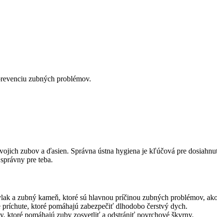
 prevenciu zubných problémov.
 tvojich zubov a ďasien. Správna ústna hygiena je kľúčová pre dosiahn
správny pre teba.
lak a zubný kameň, ktoré sú hlavnou príčinou zubných problémov, ako 
príchute, ktoré pomáhajú zabezpečiť dlhodobo čerstvý dych.
ky, ktoré pomáhajú zuby zosvetliť a odstrániť povrchové škvrny.