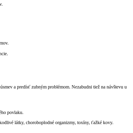
v.
émov.
ncie.
ý úsmev a predísť zubným problémom. Nezabudni tiež na návštevu u
ného povlaku.
kodlivé látky, choroboplodné organizmy, toxíny, ťažké kovy.