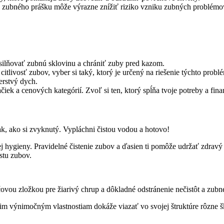
e zubného prášku môže výrazne znížiť riziko vzniku zubných problémo
ilňovať zubnú sklovinu a chrániť zuby pred kazom.
citlivosť zubov, vyber si taký, ktorý je určený na riešenie týchto probl
čerstvý dych.
k a cenových kategórií. Zvoľ si ten, ktorý spĺňa tvoje potreby a fina
k, ako si zvyknutý. Vypláchni čistou vodou a hotovo!
j hygieny. Pravidelné čistenie zubov a ďasien ti pomôže udržať zdrav
stu zubov.
účovou zložkou pre žiarivý chrup a dôkladné odstránenie nečistôt a zub
jim výnimočným vlastnostiam dokáže viazať vo svojej štruktúre rôzne š