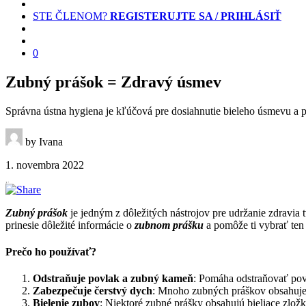
STE ČLENOM?
REGISTERUJTE SA / PRIHLÁSIŤ
0
Zubný prášok = Zdravý úsmev
Správna ústna hygiena je kľúčová pre dosiahnutie bieleho úsmevu a
by Ivana
1. novembra 2022
Zubný prášok
je jedným z dôležitých nástrojov pre udržanie zdravia
prinesie dôležité informácie o
zubnom prášku
a pomôže ti vybrať ten 
Prečo ho používať?
Odstraňuje povlak a zubný kameň
: Pomáha odstraňovať pov
Zabezpečuje čerstvý dych
: Mnoho zubných práškov obsahuje 
Bielenie zubov
: Niektoré zubné prášky obsahujú bieliace zlož