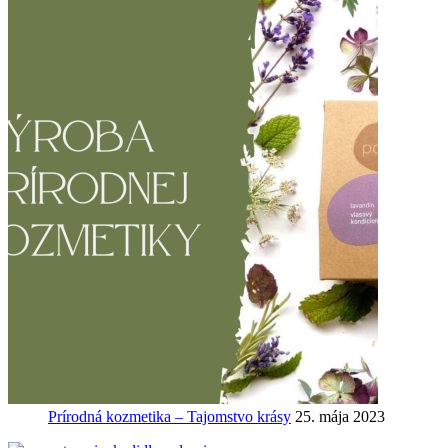
Prírodná kozmetika – Tajomstvo krásy
25. mája 2023