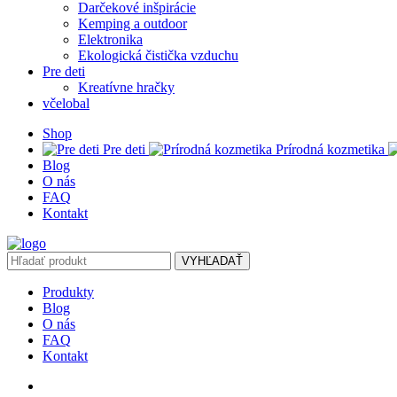
Darčekové inšpirácie
Kemping a outdoor
Elektronika
Ekologická čistička vzduchu
Pre deti
Kreatívne hračky
včelobal
Shop
Pre deti
Prírodná kozmetika
Blog
O nás
FAQ
Kontakt
VYHĽADAŤ
Produkty
Blog
O nás
FAQ
Kontakt