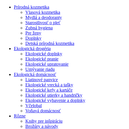
Prírodná kozmetika
Vlasová kozmetika
Mydlá a deodoranty
Starostlivosť o pleť
Zubná hygiena
Pre ženy
Doplnky
Detská prírodná kozmetika
Ekologická drogéria
Ekologické doplnky
Ekologické pranie
Ekologické upratovanie
Umývanie riadu
Ekologická domácnosť
Liatinové panvice
Ekologické vrecká a tašky
Ekologické kefy a kartáče
Ekologické utierky a handričky
Ekologické vybavenie a doplnky
Včelobal
Voňavá domácnosť
Rôzne
Knihy pre inšpiráciu
Brožúry a návody