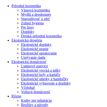
Prírodná kozmetika
Vlasová kozmetika
Mydlá a deodoranty
Starostlivosť o pleť
Zubná hygiena
Pre ženy
Doplnky
Detská prírodná kozmetika
Ekologická drogéria
Ekologické doplnky
Ekologické pranie
Ekologické upratovanie
Umývanie riadu
Ekologická domácnosť
Liatinové panvice
Ekologické vrecká a tašky
Ekologické kefy a kartáče
Ekologické utierky a handričky
Ekologické vybavenie a doplnky
Včelobal
Voňavá domácnosť
Rôzne
Knihy pre inšpiráciu
Brožúry a návody