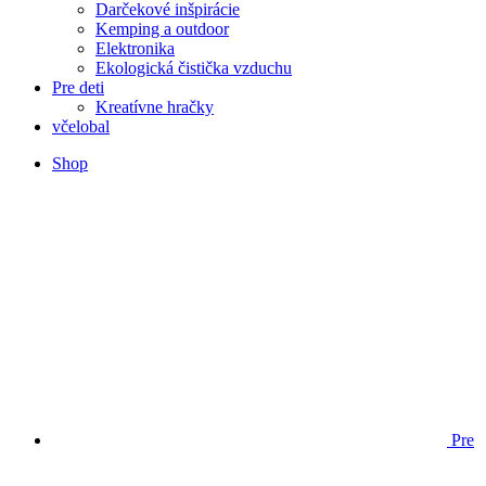
Darčekové inšpirácie
Kemping a outdoor
Elektronika
Ekologická čistička vzduchu
Pre deti
Kreatívne hračky
včelobal
Shop
Pre