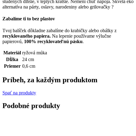
studených dlhšie, v teplých kratšie. Nemení chuť nápoja. Skvelá eko
alternatíva na párty, oslavy, narodeniny alebo grilovačky ?
Zabalíme ti to bez plastov
Tvoj balíček dôkladne zabalíme do krabičky alebo obálky z
recyklovaného papiera.
Na lepenie používame výlučne
papierovú,
100% recyklovateľnú pásku
.
Materiál
ryžová múka
Dĺžka
24 cm
Priemer
0,6 cm
Príbeh, za každým produktom
Spať na produkty
Podobné produkty