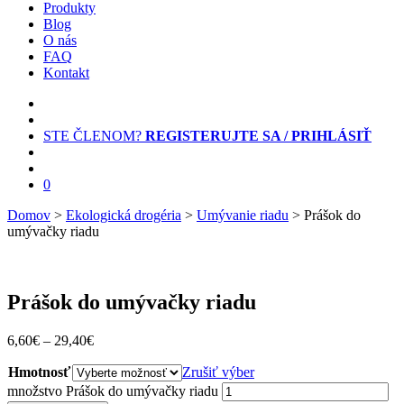
Produkty
Blog
O nás
FAQ
Kontakt
STE ČLENOM?
REGISTERUJTE SA / PRIHLÁSIŤ
0
Domov
>
Ekologická drogéria
>
Umývanie riadu
> Prášok do
umývačky riadu
Prášok do umývačky riadu
6,60
€
–
29,40
€
Hmotnosť
Zrušiť výber
množstvo Prášok do umývačky riadu