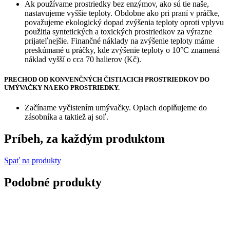
Ak používame prostriedky bez enzýmov, ako sú tie naše,
nastavujeme vyššie teploty. Obdobne ako pri praní v práčke,
považujeme ekologický dopad zvýšenia teploty oproti vplyvu
použitia syntetických a toxických prostriedkov za výrazne
prijateľnejšie. Finančné náklady na zvýšenie teploty máme
preskúmané u práčky, kde zvýšenie teploty o 10°C znamená
náklad vyšší o cca 70 halierov (Kč).
PRECHOD OD KONVENČNÝCH ČISTIACICH PROSTRIEDKOV DO
UMÝVAČKY NA EKO PROSTRIEDKY.
Začíname vyčistením umývačky. Oplach doplňujeme do
zásobníka a taktiež aj soľ.
Príbeh, za každým produktom
Spať na produkty
Podobné produkty