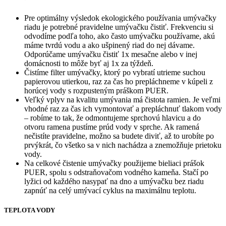
Pre optimálny výsledok ekologického používania umývačky
riadu je potrebné pravidelne umývačku čistiť. Frekvenciu si
odvodíme podľa toho, ako často umývačku používame, akú
máme tvrdú vodu a ako ušpinený riad do nej dávame.
Odporúčame umývačku čistiť 1x mesačne alebo v inej
domácnosti to môže byť aj 1x za týždeň.
Čistíme filter umývačky, ktorý po vybratí utrieme suchou
papierovou utierkou, raz za čas ho prepláchneme v kúpeli z
horúcej vody s rozpusteným práškom PUER.
Veľký vplyv na kvalitu umývania má čistota ramien. Je veľmi
vhodné raz za čas ich vymontovať a prepláchnuť tlakom vody
– robíme to tak, že odmontujeme sprchovú hlavicu a do
otvoru ramena pustíme prúd vody v sprche. Ak ramená
nečistíte pravidelne, možno sa budete diviť, až to urobíte po
prvýkrát, čo všetko sa v nich nachádza a znemožňuje prietoku
vody.
Na celkové čistenie umývačky použijeme bieliaci prášok
PUER, spolu s odstraňovačom vodného kameňa. Stačí po
lyžici od každého nasypať na dno a umývačku bez riadu
zapnúť na celý umývací cyklus na maximálnu teplotu.
TEPLOTA VODY