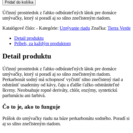
Pridať do košíka
Účinný prostriedok z ľahko odbúrateľných látok pre domáce
umývačky, ktorý si poradí aj so silno znečisteným riadom.
Katalógové číslo:
-
Kategórie:
Umývanie riadu
Značka:
Tierra Verde
Detail produktu
Príbeh, za každým produktom
Detail produktu
Účinný prostriedok z ľahko odbúrateľných látok pre domáce
umývačky, ktorý si poradí aj so silno znečisteným riadom.
Perkarbonát sodný má schopnosť vyčistiť silno znečistený riad a
odstrániť usadeniny od kávy, čaju a ďalšie ťažko odstrániteľné
škvrny. Neobsahuje ropné deriváty, chlór, enzýmy, syntetickú
parfumáciu ani farbivá.
Čo to je, ako to funguje
Prášok do umývačky riadu na báze perkarbonátu sodného. Poradí si
aj so silno znečisteným riadom.