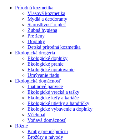
Prírodná kozmetika
Vlasová kozmetika
Mydlá a deodoranty
Starostlivosť o pleť
Zubná hygiena
Pre ženy
Doplnky
Detská prírodná kozmetika
Ekologická drogéria
Ekologické doplnky
Ekologické pranie
Ekologické upratovanie
Umývanie riadu
Ekologická domácnosť
Liatinové panvice
Ekologické vrecká a tašky
Ekologické kefy a kartáče
Ekologické utierky a handričky
Ekologické vybavenie a doplnky
Včelobal
Voňavá domácnosť
Rôzne
Knihy pre inšpiráciu
Brožúry a návody