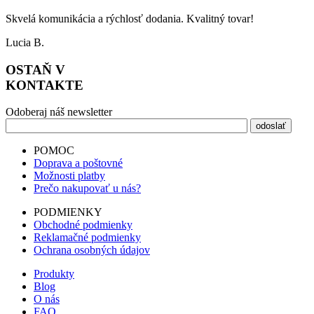
Skvelá komunikácia a rýchlosť dodania. Kvalitný tovar!
Lucia B.
OSTAŇ V
KONTAKTE
Odoberaj náš newsletter
POMOC
Doprava a poštovné
Možnosti platby
Prečo nakupovať u nás?
PODMIENKY
Obchodné podmienky
Reklamačné podmienky
Ochrana osobných údajov
Produkty
Blog
O nás
FAQ