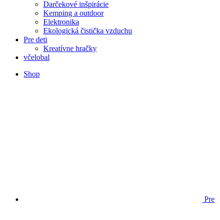
Darčekové inšpirácie
Kemping a outdoor
Elektronika
Ekologická čistička vzduchu
Pre deti
Kreatívne hračky
včelobal
Shop
Pre