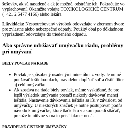
šošovky, ak sú nasadené a ak je možné, odstráňte ich. Pokračujte vo
vyplachovaní. Okamžite volajte TOXIKOLOGICKÉ CENTRUM
(+421 2 5477 4166) alebo lekára.
Likvidácia:
Nespotrebovaný výrobok odovzdajte v zbernom dvore
pre zvlastne alebo nebezpečné odpady. Použitý obal po dôkladnom
vyprázdnení odovzdajte do triedeného odpadu.
Ako správne udržiavať umývačku riadu, problémy
pri umývaní
BIELY POVLAK NA RIADE
Povlak je spôsobený usadenými minerálmi z vody. Je nutné
používať leštidlo/oplach, pravidelne dopĺňať soľ a čistiť filter
aj celú umývačku.
Ak zostáva na riade biely povlak, máme vyskúšané, že pre
lepší výsledok umývania postačí niekedy dávkovať menej
leštidla. Nastavenie dávkovania leštidla sa líši v závislosti od
umývačky. U niektorých značiek je nutné postupovať podľa
návodu k umývačke, ktoré tlačidlá a v akom poradí stláčať,
pretože intuitívne sa na to prísť takmer nedá.
PRAVIDELNÉ ČISTENIE UMÝVAČKY