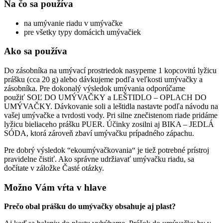
Na čo sa používa
na umývanie riadu v umývačke
pre všetky typy domácich umývačiek
Ako sa používa
Do zásobníka na umývací prostriedok nasypeme 1 kopcovitú lyžicu
prášku (cca 20 g) alebo dávkujeme podľa veľkosti umývačky a
zásobníka. Pre dokonalý výsledok umývania odporúčame
použiť SOĽ DO UMÝVAČKY a LEŠTIDLO – OPLACH DO
UMÝVAČKY. Dávkovanie soli a leštidla nastavte podľa návodu na
vašej umývačke a tvrdosti vody. Pri silne znečistenom riade pridáme
lyžicu bieliaceho prášku PUER. Účinky zosilni aj BIKA – JEDLÁ
SÓDA, ktorá zároveň zbaví umývačku prípadného zápachu.
Pre dobrý výsledok “ekoumývačkovania“ je tiež potrebné prístroj
pravidelne čistiť. Ako správne udržiavať umývačku riadu, sa
dočítate v záložke Časté otázky.
Možno Vám vŕta v hlave
Prečo obal prášku do umývačky obsahuje aj plast?