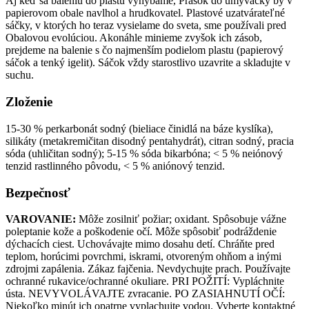
Aj keď sa baleniu do plastu vyhýbame, Prášok do umývačky by v
papierovom obale navlhol a hrudkovatel. Plastové uzatvárateľné
sáčky, v ktorých ho teraz vysielame do sveta, sme používali pred
Obalovou evolúciou. Akonáhle minieme zvyšok ich zásob,
prejdeme na balenie s čo najmenším podielom plastu (papierový
sáčok a tenký igelit). Sáčok vždy starostlivo uzavrite a skladujte v
suchu.
Zloženie
15-30 % perkarbonát sodný (bieliace činidlá na báze kyslíka),
silikáty (metakremičitan disodný pentahydrát), citran sodný, pracia
sóda (uhličitan sodný); 5-15 % sóda bikarbóna; < 5 % neiónový
tenzid rastlinného pôvodu, < 5 % aniónový tenzid.
Bezpečnosť
VAROVANIE:
Môže zosilniť požiar; oxidant. Spôsobuje vážne
poleptanie kože a poškodenie očí. Môže spôsobiť podráždenie
dýchacích ciest. Uchovávajte mimo dosahu detí. Chráňte pred
teplom, horúcimi povrchmi, iskrami, otvoreným ohňom a inými
zdrojmi zapálenia. Zákaz fajčenia. Nevdychujte prach. Používajte
ochranné rukavice/ochranné okuliare. PRI POŽITÍ: Vypláchnite
ústa. NEVYVOLÁVAJTE zvracanie. PO ZASIAHNUTÍ OČÍ:
Niekoľko minút ich opatrne vyplachujte vodou. Vyberte kontaktné