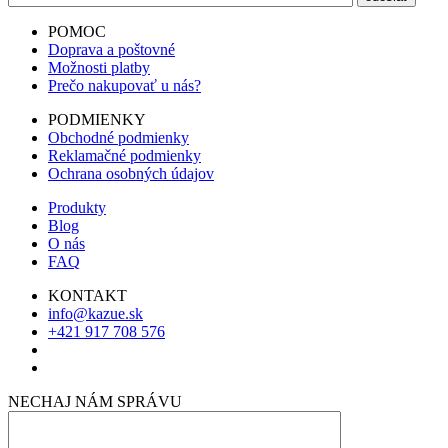
POMOC
Doprava a poštovné
Možnosti platby
Prečo nakupovať u nás?
PODMIENKY
Obchodné podmienky
Reklamačné podmienky
Ochrana osobných údajov
Produkty
Blog
O nás
FAQ
KONTAKT
info@kazue.sk
+421 917 708 576
NECHAJ NÁM SPRÁVU