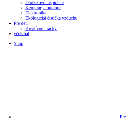
Darčekové inšpirácie
Kemping a outdoor
Elektronika
Ekologická čistička vzduchu
Pre deti
Kreatívne hračky
včelobal
Shop
Pre