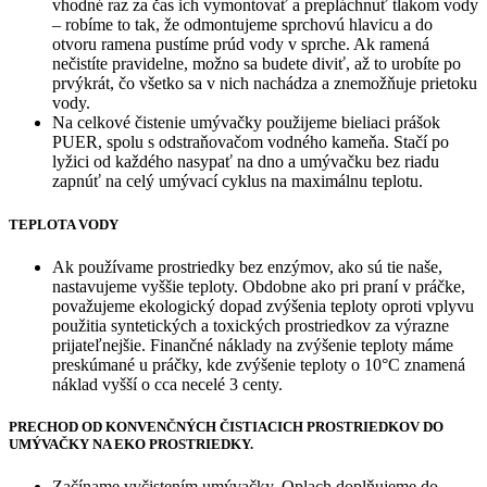
vhodné raz za čas ich vymontovať a prepláchnuť tlakom vody
– robíme to tak, že odmontujeme sprchovú hlavicu a do
otvoru ramena pustíme prúd vody v sprche. Ak ramená
nečistíte pravidelne, možno sa budete diviť, až to urobíte po
prvýkrát, čo všetko sa v nich nachádza a znemožňuje prietoku
vody.
Na celkové čistenie umývačky použijeme bieliaci prášok
PUER, spolu s odstraňovačom vodného kameňa. Stačí po
lyžici od každého nasypať na dno a umývačku bez riadu
zapnúť na celý umývací cyklus na maximálnu teplotu.
TEPLOTA VODY
Ak používame prostriedky bez enzýmov, ako sú tie naše,
nastavujeme vyššie teploty. Obdobne ako pri praní v práčke,
považujeme ekologický dopad zvýšenia teploty oproti vplyvu
použitia syntetických a toxických prostriedkov za výrazne
prijateľnejšie. Finančné náklady na zvýšenie teploty máme
preskúmané u práčky, kde zvýšenie teploty o 10°C znamená
náklad vyšší o cca necelé 3 centy.
PRECHOD OD KONVENČNÝCH ČISTIACICH PROSTRIEDKOV DO
UMÝVAČKY NA EKO PROSTRIEDKY.
Začíname vyčistením umývačky. Oplach doplňujeme do