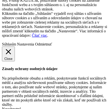
My, e-shop KAZUE.sk, používame súbory cookies na zaistenie
funkčnosti webu a s tvojím súhlasom o. i. aj na personalizáciu
obsahu našich webových stránok.
Kliknutím na tlačidlo „Súhlasím“ vyjadríš svoj súhlas s užívaním
súborov cookies a s užívaním a odovzdaním údajov o chovaní na
webe pre zobrazenie cielenej reklamy na sociálnych sieťach a v
reklamných sieťach. Nastavenie cookies, personalizáciu a reklamy si
môžeš zmeniť kliknutím na tlačidlo „Nastavenie“. Viac informácií o
spracúvaní údajov:
Čítať viac
.
Súhlasím
Nastavenia
Odmietnuť
Close
Zásady ochrany osobných údajov
Na prispôsobenie obsahu a reklám, poskytovanie funkcií sociálnych
médií a analýzu návštevnosti používame súbory cookies. Informácie
o tom, ako používate naše webové stránky, poskytujeme aj našim
partnerom v oblasti sociálnych médií, inzercie a analýzy. Títo
partneri môžu príslušné informácie skombinovať s ďalšími údajmi,
ktoré ste im poskytli alebo ktoré od vás získali, keď ste používali ich
služby.
Nevyhnutné