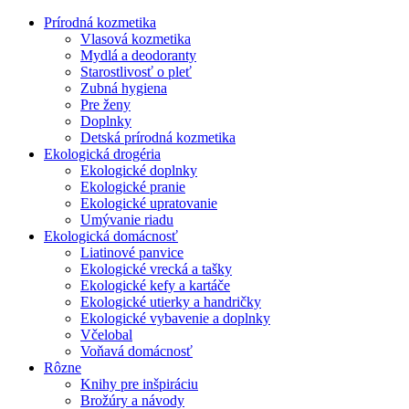
Prírodná kozmetika
Vlasová kozmetika
Mydlá a deodoranty
Starostlivosť o pleť
Zubná hygiena
Pre ženy
Doplnky
Detská prírodná kozmetika
Ekologická drogéria
Ekologické doplnky
Ekologické pranie
Ekologické upratovanie
Umývanie riadu
Ekologická domácnosť
Liatinové panvice
Ekologické vrecká a tašky
Ekologické kefy a kartáče
Ekologické utierky a handričky
Ekologické vybavenie a doplnky
Včelobal
Voňavá domácnosť
Rôzne
Knihy pre inšpiráciu
Brožúry a návody