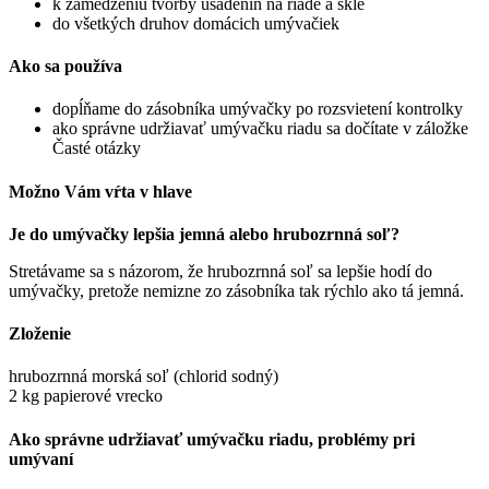
k zamedzeniu tvorby usadenín na riade a skle
do všetkých druhov domácich umývačiek
Ako sa používa
dopĺňame do zásobníka umývačky po rozsvietení kontrolky
ako správne udržiavať umývačku riadu sa dočítate v záložke
Časté otázky
Možno Vám vŕta v hlave
Je do umývačky lepšia jemná alebo hrubozrnná soľ?
Stretávame sa s názorom, že hrubozrnná soľ sa lepšie hodí do
umývačky, pretože nemizne zo zásobníka tak rýchlo ako tá jemná.
Zloženie
hrubozrnná morská soľ (chlorid sodný)
2 kg papierové vrecko
Ako správne udržiavať umývačku riadu, problémy pri
umývaní