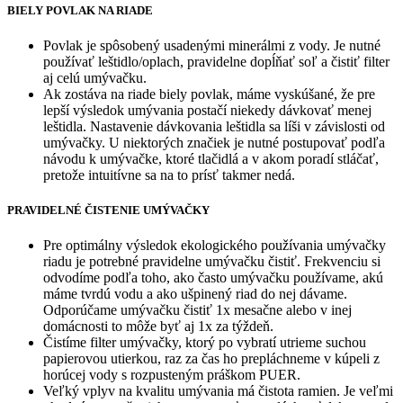
BIELY POVLAK NA RIADE
Povlak je spôsobený usadenými minerálmi z vody. Je nutné
používať leštidlo/oplach, pravidelne dopĺňať soľ a čistiť filter
aj celú umývačku.
Ak zostáva na riade biely povlak, máme vyskúšané, že pre
lepší výsledok umývania postačí niekedy dávkovať menej
leštidla. Nastavenie dávkovania leštidla sa líši v závislosti od
umývačky. U niektorých značiek je nutné postupovať podľa
návodu k umývačke, ktoré tlačidlá a v akom poradí stláčať,
pretože intuitívne sa na to prísť takmer nedá.
PRAVIDELNÉ ČISTENIE UMÝVAČKY
Pre optimálny výsledok ekologického používania umývačky
riadu je potrebné pravidelne umývačku čistiť. Frekvenciu si
odvodíme podľa toho, ako často umývačku používame, akú
máme tvrdú vodu a ako ušpinený riad do nej dávame.
Odporúčame umývačku čistiť 1x mesačne alebo v inej
domácnosti to môže byť aj 1x za týždeň.
Čistíme filter umývačky, ktorý po vybratí utrieme suchou
papierovou utierkou, raz za čas ho prepláchneme v kúpeli z
horúcej vody s rozpusteným práškom PUER.
Veľký vplyv na kvalitu umývania má čistota ramien. Je veľmi