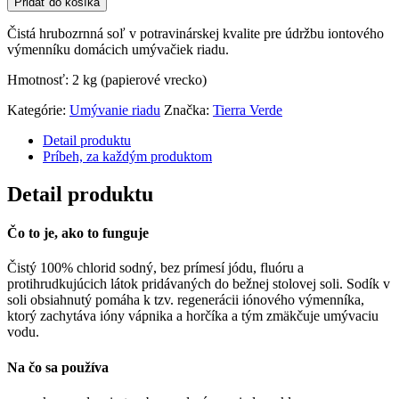
Pridať do košíka
Čistá hrubozrnná soľ v potravinárskej kvalite pre údržbu iontového
výmenníku domácich umývačiek riadu.
Hmotnosť: 2 kg (papierové vrecko)
Kategórie:
Umývanie riadu
Značka:
Tierra Verde
Detail produktu
Príbeh, za každým produktom
Detail produktu
Čo to je, ako to funguje
Čistý 100% chlorid sodný, bez prímesí jódu, fluóru a
protihrudkujúcich látok pridávaných do bežnej stolovej soli. Sodík v
soli obsiahnutý pomáha k tzv. regenerácii iónového výmenníka,
ktorý zachytáva ióny vápnika a horčíka a tým zmäkčuje umývaciu
vodu.
Na čo sa používa