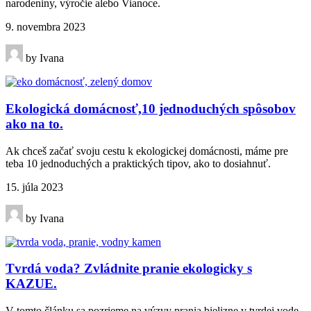
narodeniny, výročie alebo Vianoce.
9. novembra 2023
by Ivana
Ekologická domácnosť,10 jednoduchých spôsobov
ako na to.
Ak chceš začať svoju cestu k ekologickej domácnosti, máme pre
teba 10 jednoduchých a praktických tipov, ako to dosiahnuť.
15. júla 2023
by Ivana
Tvrdá voda? Zvládnite pranie ekologicky s
KAZUE.
V tomto článku sa pozrieme na výzvy prania bielizne v tvrdej vode