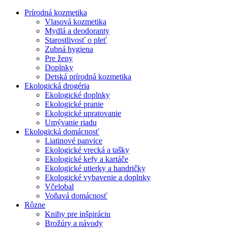
Prírodná kozmetika
Vlasová kozmetika
Mydlá a deodoranty
Starostlivosť o pleť
Zubná hygiena
Pre ženy
Doplnky
Detská prírodná kozmetika
Ekologická drogéria
Ekologické doplnky
Ekologické pranie
Ekologické upratovanie
Umývanie riadu
Ekologická domácnosť
Liatinové panvice
Ekologické vrecká a tašky
Ekologické kefy a kartáče
Ekologické utierky a handričky
Ekologické vybavenie a doplnky
Včelobal
Voňavá domácnosť
Rôzne
Knihy pre inšpiráciu
Brožúry a návody