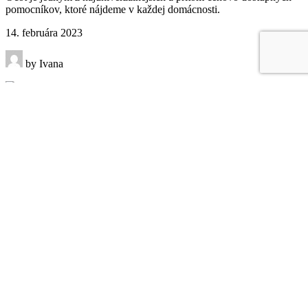
pomocníkov, ktoré nájdeme v každej domácnosti.
14. februára 2023
by Ivana
Ekologická čistička vzduchu zlepší kvalitu ovzdušia
V dnešnej dobe, kde kvalita vzduchu, ktorý dýchame, zohráva
kľúčovú úlohu v našom zdraví, stáva sa ekologická čistička
vzduchu nenahraditeľným pomocníkom pre čistejšie a zdravšie
bývanie.
29. januára 2023
by Ivana