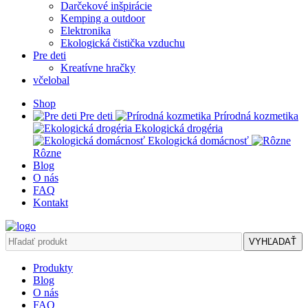
Darčekové inšpirácie
Kemping a outdoor
Elektronika
Ekologická čistička vzduchu
Pre deti
Kreatívne hračky
včelobal
Shop
Pre deti
Prírodná kozmetika
Ekologická drogéria
Ekologická domácnosť
Rôzne
Blog
O nás
FAQ
Kontakt
VYHĽADAŤ
Produkty
Blog
O nás
FAQ