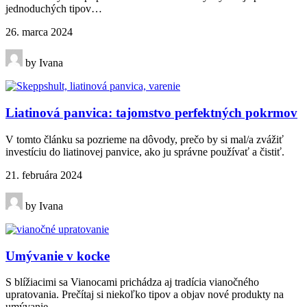
jednoduchých tipov…
26. marca 2024
by Ivana
Liatinová panvica: tajomstvo perfektných pokrmov
V tomto článku sa pozrieme na dôvody, prečo by si mal/a zvážiť
investíciu do liatinovej panvice, ako ju správne používať a čistiť.
21. februára 2024
by Ivana
Umývanie v kocke
S blížiacimi sa Vianocami prichádza aj tradícia vianočného
upratovania. Prečítaj si niekoľko tipov a objav nové produkty na
umývanie.