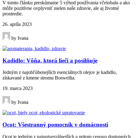
V tomto článku preskúmame 5 výhod používania včelobalu a ako
môže pozitívne ovplyvniť nielen naše zdravie, ale aj životné
prostredie.
26. apríla 2023
by Ivana
Kadidlo: Vôňa, ktorá lieči a posilňuje
Jedným z najobľúbenejších esenciálnych olejov je kadidlo,
získavané z kmene stromu Boswellia.
19. marca 2023
by Ivana
Ocot: Všestranný pomocník v domácnosti
Ocot je jedným z najuniverzálnejších a pritom cenovo dostupných